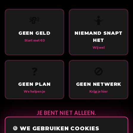
💸
🤷
GEEN GELD
NIEMAND SNAPT
HET
Start met €0
Wij wel
❓
🚫
GEEN PLAN
GEEN NETWERK
We helpen je
Krijg je hier
JE BENT NIET ALLEEN.
250+ jongeren gingen je voor. Ons doel: 50.000 bereiken.
🍪 WE GEBRUIKEN COOKIES
Zonder geld. Zonder netwerk. Ze deden het.