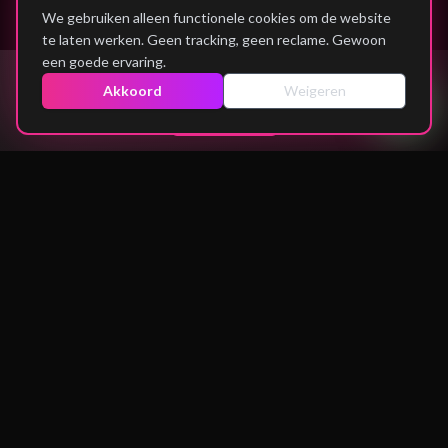
We gebruiken alleen functionele cookies om de website
te laten werken. Geen tracking, geen reclame. Gewoon
een goede ervaring.
Akkoord
Weigeren
REAL TALK
ZE DEDEN HET.
JIJ OOK.
YASMIN, 17
KEVIN, 19
"
Ondernemen is niet alleen
"
Van niks naar eigen bureau. In
voor rijke kids. Nu maak ik
6 maanden.
"
€300/maand.
"
FATIMA, 16
AMIR, 18
"
Niemand geloofde in me. Nu
"
Geen geld. Geen plan. Nu