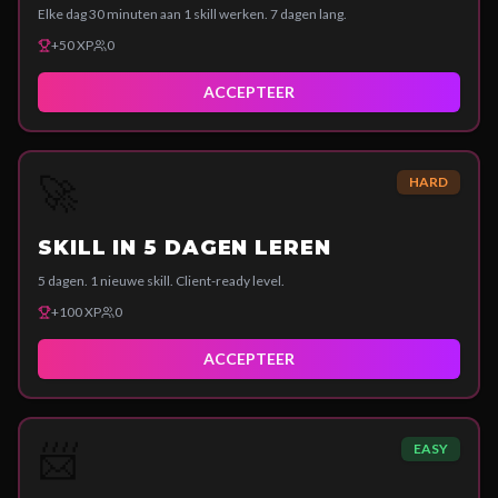
Elke dag 30 minuten aan 1 skill werken. 7 dagen lang.
+
50
XP
0
ACCEPTEER
🚀
HARD
SKILL IN 5 DAGEN LEREN
5 dagen. 1 nieuwe skill. Client-ready level.
+
100
XP
0
ACCEPTEER
📨
EASY