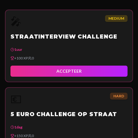
🎤
MEDIUM
STRAATINTERVIEW CHALLENGE
1uur
+
100
XP
0
ACCEPTEER
💶
HARD
5 EURO CHALLENGE OP STRAAT
1dag
+
150
XP
0