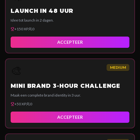
LAUNCH IN 48 UUR
Idee tot launch in 2 dagen.
+
150
XP
0
ACCEPTEER
🎨
MEDIUM
MINI BRAND 3-HOUR CHALLENGE
Maak een complete brand identity in 3 uur.
+
50
XP
0
ACCEPTEER