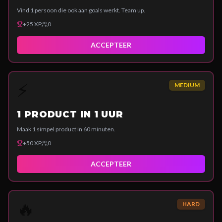
Vind 1 persoon die ook aan goals werkt. Team up.
+
25
XP
0
ACCEPTEER
⚡
MEDIUM
1 PRODUCT IN 1 UUR
Maak 1 simpel product in 60 minuten.
+
50
XP
0
ACCEPTEER
🔥
HARD