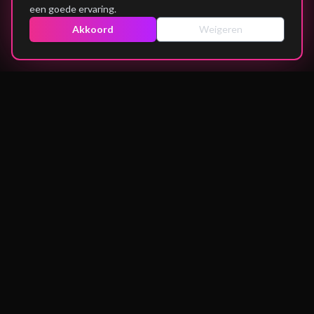
een goede ervaring.
Akkoord
Weigeren
Ondernemen is niet alleen voor rijke mensen. We geloven dat élke
jongere kansen verdient — ongeacht je achtergrond, postcode of
netwerk. Échte ondernemers, échte verhalen, compleet gratis.