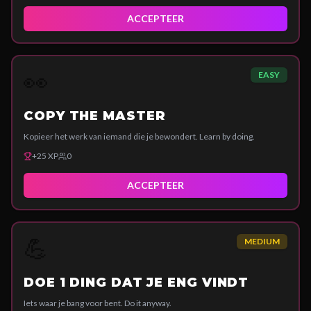
ACCEPTEER
👀
EASY
COPY THE MASTER
Kopieer het werk van iemand die je bewondert. Learn by doing.
+
25
XP
0
ACCEPTEER
💪
MEDIUM
DOE 1 DING DAT JE ENG VINDT
Iets waar je bang voor bent. Do it anyway.