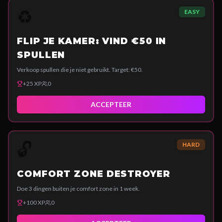
♻️
EASY
FLIP JE KAMER: VIND €50 IN
SPULLEN
Verkoop spullen die je niet gebruikt. Target: €50.
+
25
XP
0
ACCEPTEER
🔓
HARD
COMFORT ZONE DESTROYER
Doe 3 dingen buiten je comfort zone in 1 week.
+
100
XP
0