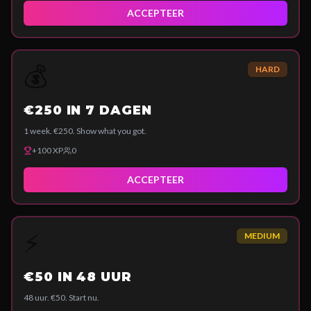
ACCEPTEER
💰
HARD
€250 IN 7 DAGEN
1 week. €250. Show what you got.
+
100
XP
0
ACCEPTEER
⚡
MEDIUM
€50 IN 48 UUR
48 uur. €50. Start nu.