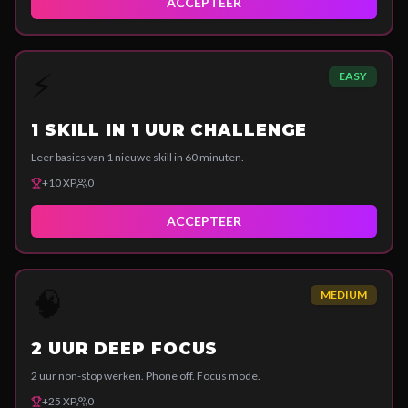
ACCEPTEER
⚡
EASY
1 SKILL IN 1 UUR CHALLENGE
Leer basics van 1 nieuwe skill in 60 minuten.
+
10
XP
0
ACCEPTEER
🧠
MEDIUM
2 UUR DEEP FOCUS
2 uur non-stop werken. Phone off. Focus mode.
+
25
XP
0