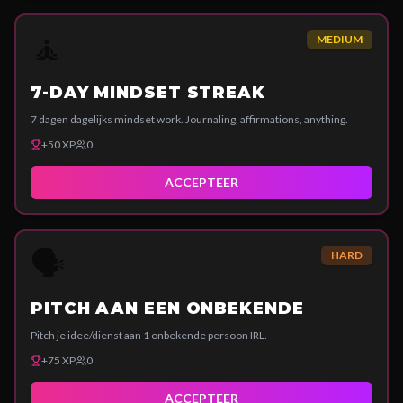
🧘
MEDIUM
7-DAY MINDSET STREAK
7 dagen dagelijks mindset work. Journaling, affirmations, anything.
+
50
XP
0
ACCEPTEER
🗣
HARD
PITCH AAN EEN ONBEKENDE
Pitch je idee/dienst aan 1 onbekende persoon IRL.
+
75
XP
0
ACCEPTEER