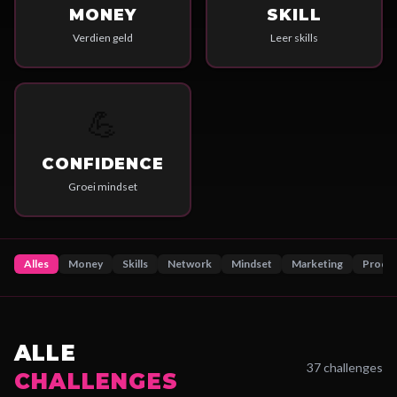
MONEY
SKILL
Verdien geld
Leer skills
💪
CONFIDENCE
Groei mindset
Alles
Money
Skills
Network
Mindset
Marketing
Produ
ALLE
37
challenges
CHALLENGES