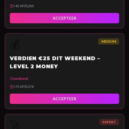
+
45
XP
289
ACCEPTEER
💰
MEDIUM
VERDIEN €25 DIT WEEKEND –
LEVEL 2 MONEY
weekend
+
75
XP
378
ACCEPTEER
🚀
EXPERT