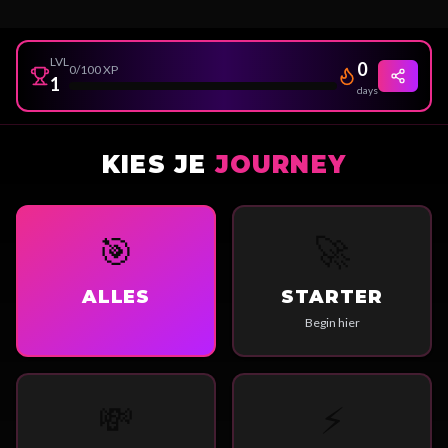
LVL
0
0
/100 XP
1
days
KIES JE
JOURNEY
🎯
🚀
ALLES
STARTER
Begin hier
💸
⚡