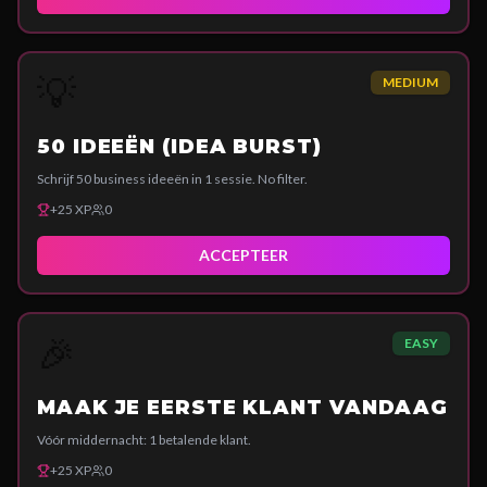
💡
MEDIUM
50 IDEEËN (IDEA BURST)
Schrijf 50 business ideeën in 1 sessie. No filter.
+
25
XP
0
ACCEPTEER
🎉
EASY
MAAK JE EERSTE KLANT VANDAAG
Vóór middernacht: 1 betalende klant.
+
25
XP
0