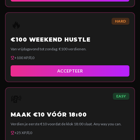
🔥
HARD
€100 WEEKEND HUSTLE
Van vrijdagavond tot zondag. €100 verdienen.
+
100
XP
0
ACCEPTEER
💸
EASY
MAAK €10 VÓÓR 18:00
Verdien je eerste €10 voordat de klok 18:00 slaat. Any way you can.
+
25
XP
0