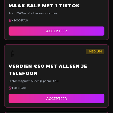
MAAK SALE MET 1 TIKTOK
Post 1 TikTok. Maak er een sale mee.
+
100
XP
0
ACCEPTEER
📱
MEDIUM
VERDIEN €50 MET ALLEEN JE
TELEFOON
Laptop mag niet. Alleen je phone. €50.
+
50
XP
0
ACCEPTEER