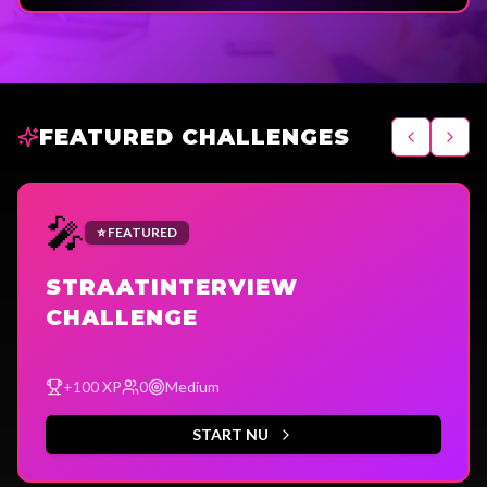
FEATURED CHALLENGES
🎤
⭐ FEATURED
STRAATINTERVIEW
CHALLENGE
+
100
XP
0
Medium
START NU