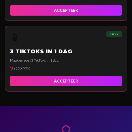
ACCEPTEER
📱
EASY
3 TIKTOKS IN 1 DAG
Maak en post 3 TikToks in 1 dag.
+
25
XP
0
ACCEPTEER