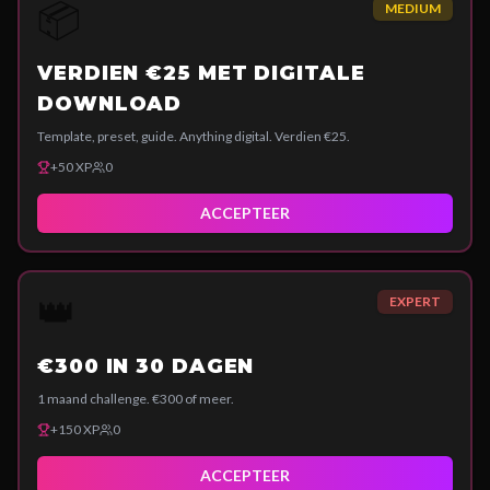
📦
MEDIUM
VERDIEN €25 MET DIGITALE
DOWNLOAD
Template, preset, guide. Anything digital. Verdien €25.
+
50
XP
0
ACCEPTEER
👑
EXPERT
€300 IN 30 DAGEN
1 maand challenge. €300 of meer.
+
150
XP
0
ACCEPTEER