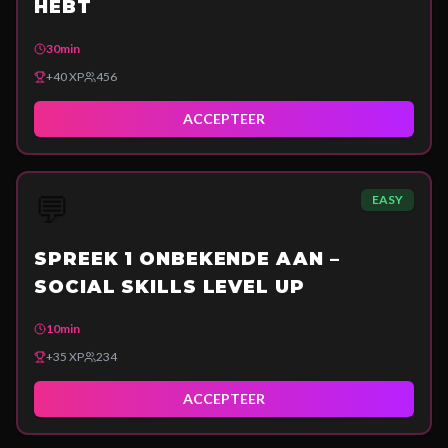
HEBT
30min
+
40
XP
456
ACCEPTEER
💬
EASY
SPREEK 1 ONBEKENDE AAN –
SOCIAL SKILLS LEVEL UP
10min
+
35
XP
234
ACCEPTEER