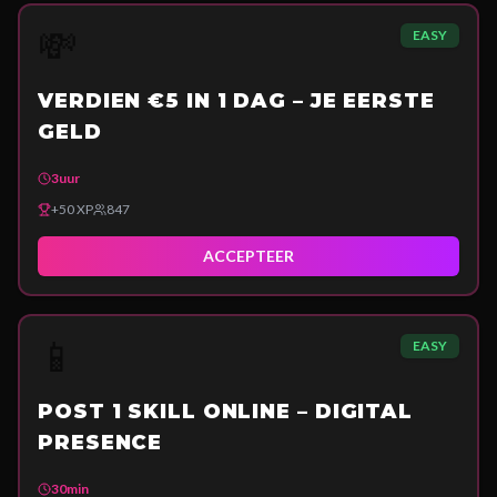
💸
EASY
VERDIEN €5 IN 1 DAG – JE EERSTE
GELD
3uur
+
50
XP
847
ACCEPTEER
📱
EASY
POST 1 SKILL ONLINE – DIGITAL
PRESENCE
30min