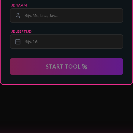
JE NAAM
JE LEEFTIJD
START TOOL 🚀