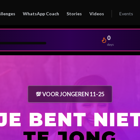
llenges
WhatsApp Coach
Stories
Videos
Events
0
days
💯 VOOR JONGEREN 11-25
JE BENT NIE
TE JONG