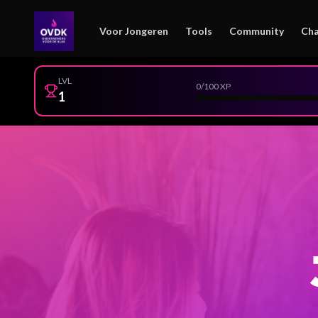
Voor Jongeren
Tools
Community
Cha
LVL
0
/100 XP
1