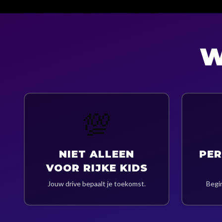
W
💯
NIET ALLEEN
PER
VOOR RIJKE KIDS
Jouw drive bepaalt je toekomst.
Begi