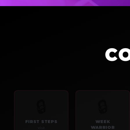
C
🔒
🔒
FIRST STEPS
WEEK
WARRIOR
Visit