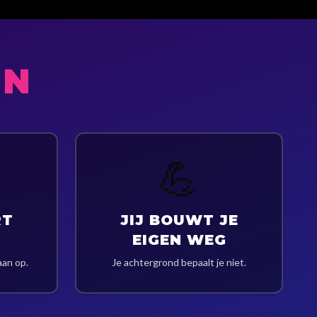
EN
💪
RT
JIJ BOUWT JE
EIGEN WEG
aan op.
Je achtergrond bepaalt je niet.