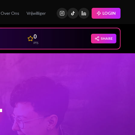
Over Ons
Vrijwilliger
LOGIN
0
SHARE
PTS
T