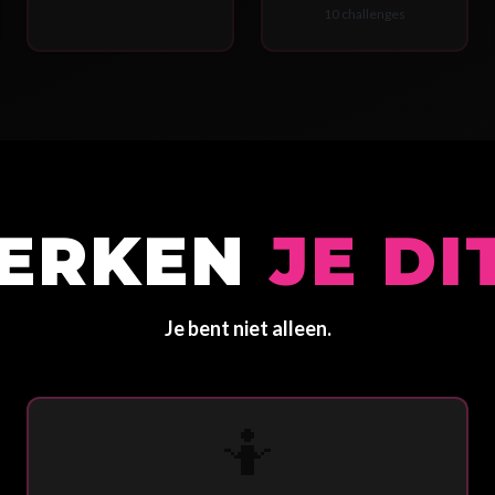
10 challenges
ERKEN
JE DI
Je bent niet alleen.
🤷