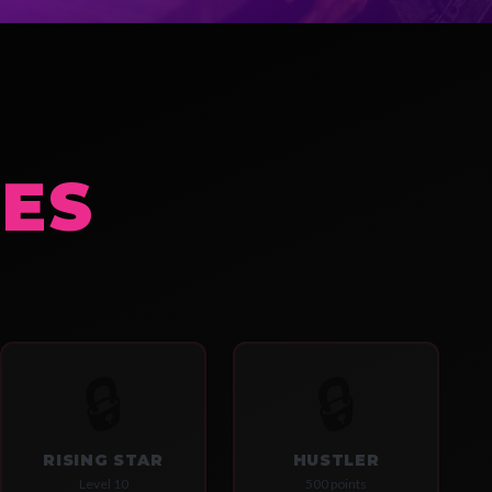
ES
🔒
🔒
RISING STAR
HUSTLER
Level 10
500 points