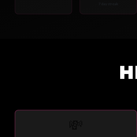
7 day streak
H
💸