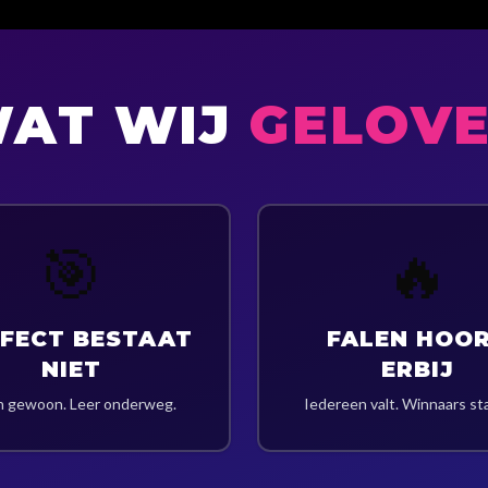
AT WIJ
GELOV
🎯
🔥
FECT BESTAAT
FALEN HOO
NIET
ERBIJ
n gewoon. Leer onderweg.
Iedereen valt. Winnaars st