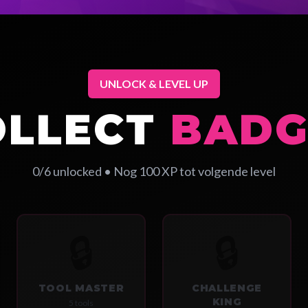
UNLOCK & LEVEL UP
OLLECT
BADG
0
/
6
unlocked • Nog
100
XP tot volgende level
🔒
🔒
TOOL MASTER
CHALLENGE
KING
5 tools