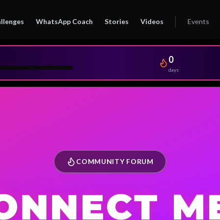
llenges
WhatsApp Coach
Stories
Videos
Events
0
days
COMMUNITY FORUM
ONNECT M