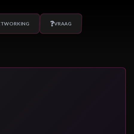
❓
ETWORKING
VRAAG