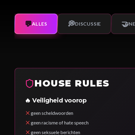
💬
💭
🤝
ALLES
DISCUSSIE
N
HOUSE RULES
🔥 Veiligheid voorop
geen scheldwoorden
geen racisme of hate speech
geen seksuele berichten