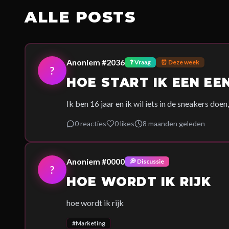
ALLE POSTS
Anoniem #2036
❓
Vraag
⏰
Deze week
?
HOE START IK EEN EE
Ik ben 16 jaar en ik wil iets in de sneakers doe
0
reacties
0
likes
8 maanden geleden
Anoniem #0000
💭
Discussie
?
HOE WORDT IK RIJK
hoe wordt ik rijk
#
Marketing