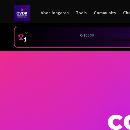
Voor Jongeren
Tools
Community
Cha
LVL
0
/100 XP
1
C