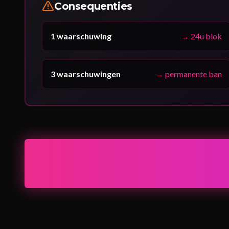
Consequenties
1 waarschuwing
→
24u blok
3 waarschuwingen
→
permanente ban