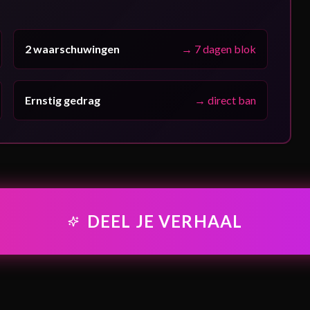
2 waarschuwingen
→
7 dagen blok
Ernstig gedrag
→
direct ban
DEEL JE VERHAAL