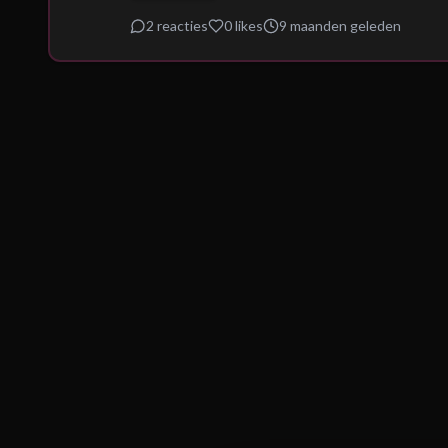
2
reacties
0
likes
9 maanden geleden