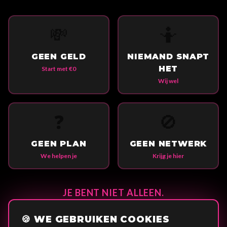
💸
🤷
GEEN GELD
NIEMAND SNAPT
HET
Start met €0
Wij wel
❓
🚫
GEEN PLAN
GEEN NETWERK
We helpen je
Krijg je hier
JE BENT NIET ALLEEN.
250+ jongeren gingen je voor. Ons doel: 50.000 bereiken.
🍪 WE GEBRUIKEN COOKIES
Zonder geld. Zonder netwerk. Ze deden het.