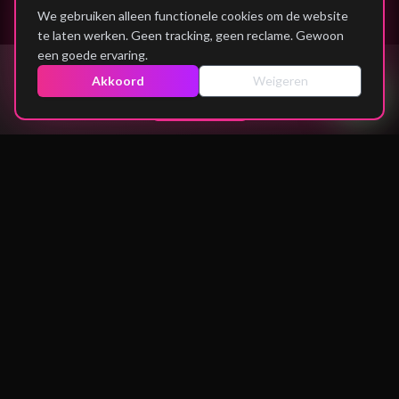
We gebruiken alleen functionele cookies om de website
te laten werken. Geen tracking, geen reclame. Gewoon
een goede ervaring.
Akkoord
Weigeren
REAL TALK
ZE DEDEN HET.
JIJ OOK.
YASMIN, 17
KEVIN, 19
"
Ondernemen is niet alleen
"
Van niks naar eigen bureau. In
voor rijke kids. Nu maak ik
6 maanden.
"
€300/maand.
"
FATIMA, 16
AMIR, 18
"
Niemand geloofde in me. Nu
"
Geen geld. Geen plan. Nu